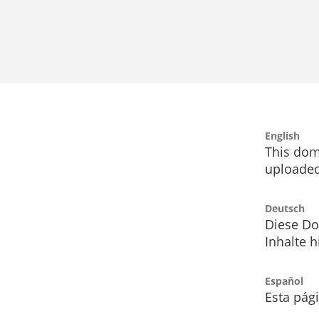
English
This dom
uploaded
Deutsch
Diese Do
Inhalte h
Español
Esta pág