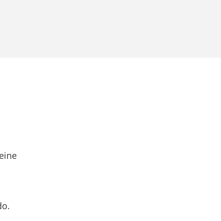
eine
do.