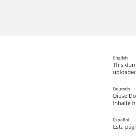
English
This dom
uploaded
Deutsch
Diese Do
Inhalte h
Español
Esta pág