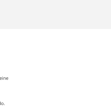
eine
do.