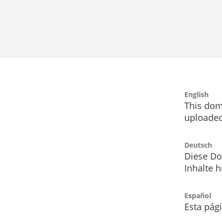
English
This dom
uploaded
Deutsch
Diese Do
Inhalte h
Español
Esta pág