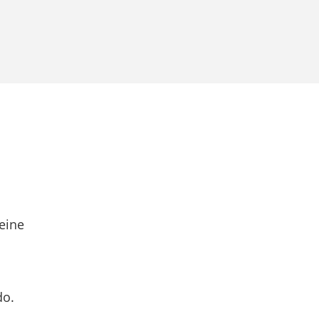
eine
do.